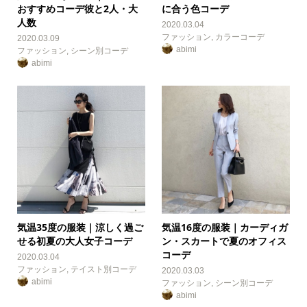
おすすめコーデ彼と2人・大
に合う色コーデ
人数
2020.03.04
ファッション
,
カラーコーデ
2020.03.09
abimi
ファッション
,
シーン別コーデ
abimi
気温35度の服装｜涼しく過ご
気温16度の服装｜カーディガ
せる初夏の大人女子コーデ
ン・スカートで夏のオフィス
コーデ
2020.03.04
ファッション
,
テイスト別コーデ
2020.03.03
abimi
ファッション
,
シーン別コーデ
abimi