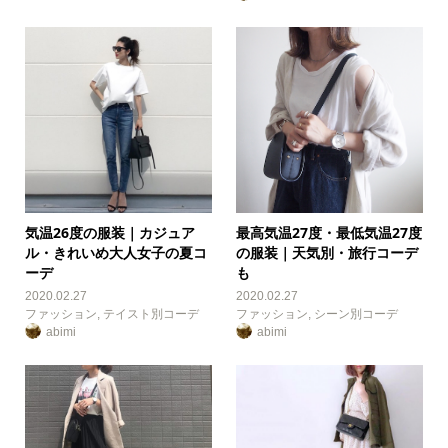
気温26度の服装｜カジュア
最高気温27度・最低気温27度
ル・きれいめ大人女子の夏コ
の服装｜天気別・旅行コーデ
ーデ
も
2020.02.27
2020.02.27
ファッション
,
テイスト別コーデ
ファッション
,
シーン別コーデ
abimi
abimi