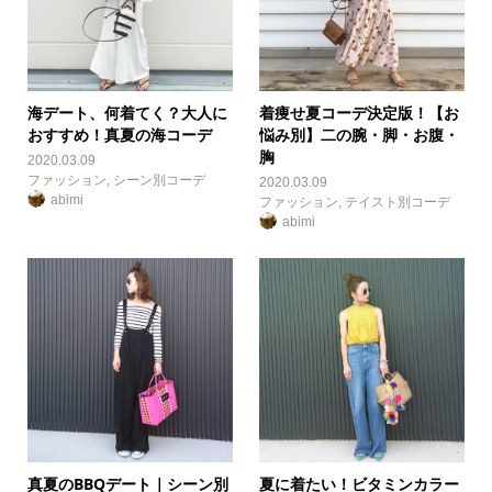
海デート、何着てく？大人に
着痩せ夏コーデ決定版！【お
おすすめ！真夏の海コーデ
悩み別】二の腕・脚・お腹・
胸
2020.03.09
ファッション
,
シーン別コーデ
2020.03.09
abimi
ファッション
,
テイスト別コーデ
abimi
真夏のBBQデート｜シーン別
夏に着たい！ビタミンカラー