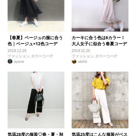
【春夏】ベージュの服に合う
カーキに合う色は6カラー！
色｜ベージュ×12色コーデ
大人女子に似合う春夏コーデ
2019.12.29
2019.11.20
ファッション
,
カラーコーデ
ファッション
,
カラーコーデ
ayane
abimi
気温28度の服装♡春・夏・秋
気温25度はこんな服装がベス