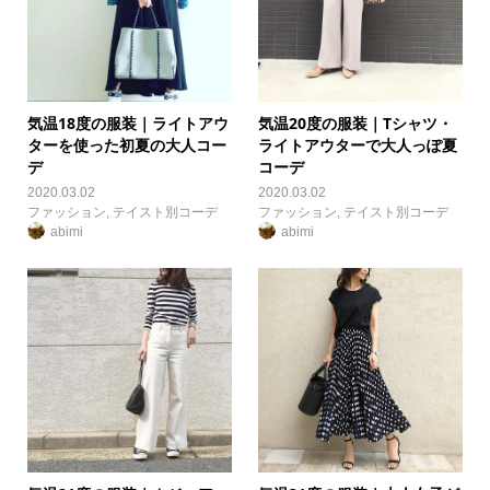
気温18度の服装｜ライトアウ
気温20度の服装｜Tシャツ・
ターを使った初夏の大人コー
ライトアウターで大人っぽ夏
デ
コーデ
2020.03.02
2020.03.02
ファッション
,
テイスト別コーデ
ファッション
,
テイスト別コーデ
abimi
abimi