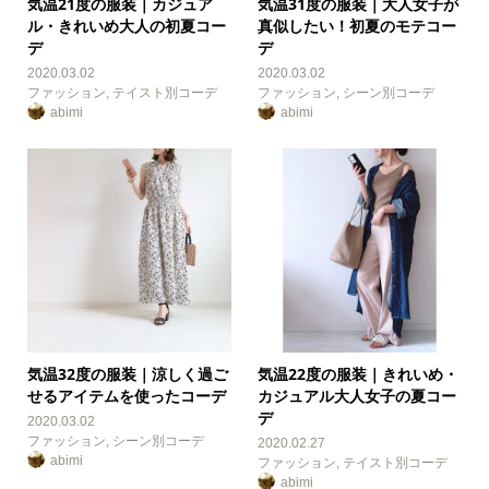
気温21度の服装｜カジュア
気温31度の服装｜大人女子が
ル・きれいめ大人の初夏コー
真似したい！初夏のモテコー
デ
デ
2020.03.02
2020.03.02
ファッション
,
テイスト別コーデ
ファッション
,
シーン別コーデ
abimi
abimi
気温32度の服装｜涼しく過ご
気温22度の服装｜きれいめ・
せるアイテムを使ったコーデ
カジュアル大人女子の夏コー
デ
2020.03.02
ファッション
,
シーン別コーデ
2020.02.27
abimi
ファッション
,
テイスト別コーデ
abimi