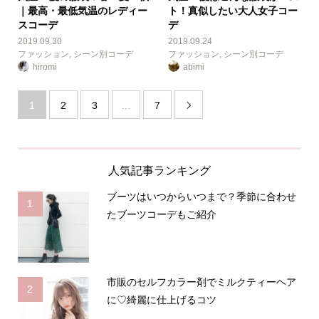
｜最高・最低気温のレディー
ト！真似したい大人女子コー
スコーデ
デ
2019.09.30
2019.09.24
ファッション
,
シーン別コーデ
ファッション
,
シーン別コーデ
hiromi
abimi
1
2
3
…
7

人気記事ランキング
ブーツはいつからいつまで？季節に合わせ
1
たブーツコーデもご紹介
市販のセルフカラー剤でミルクティーヘア
2
に♡綺麗に仕上げるコツ