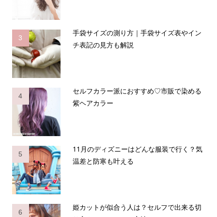
手袋サイズの測り方｜手袋サイズ表やイン
3
チ表記の見方も解説
セルフカラー派におすすめ♡市販で染める
4
紫ヘアカラー
11月のディズニーはどんな服装で行く？気
5
温差と防寒も叶える
姫カットが似合う人は？セルフで出来る切
6