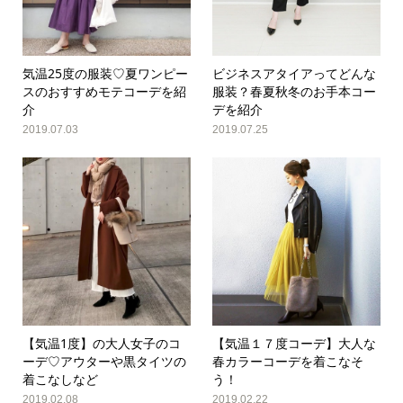
気温25度の服装♡夏ワンピー
ビジネスアタイアってどんな
スのおすすめモテコーデを紹
服装？春夏秋冬のお手本コー
介
デを紹介
2019.07.03
2019.07.25
【気温1度】の大人女子のコ
【気温１７度コーデ】大人な
ーデ♡アウターや黒タイツの
春カラーコーデを着こなそ
着こなしなど
う！
2019.02.08
2019.02.22