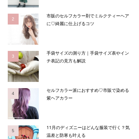
市販のセルフカラー剤でミルクティーヘア
2
に♡綺麗に仕上げるコツ
手袋サイズの測り方｜手袋サイズ表やイン
3
チ表記の見方も解説
セルフカラー派におすすめ♡市販で染める
4
紫ヘアカラー
11月のディズニーはどんな服装で行く？気
5
温差と防寒も叶える