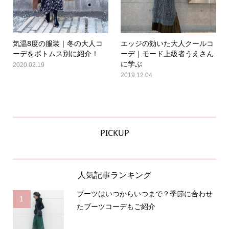
気温8度の服装｜冬の大人コ
エッジの効いた大人クールコ
ーデをボトムス別に紹介！
ーデ｜モード上級者うえさん
に学ぶ
2020.02.19
2019.12.04
PICKUP
人気記事ランキング
ブーツはいつからいつまで？季節に合わせ
1
たブーツコーデもご紹介