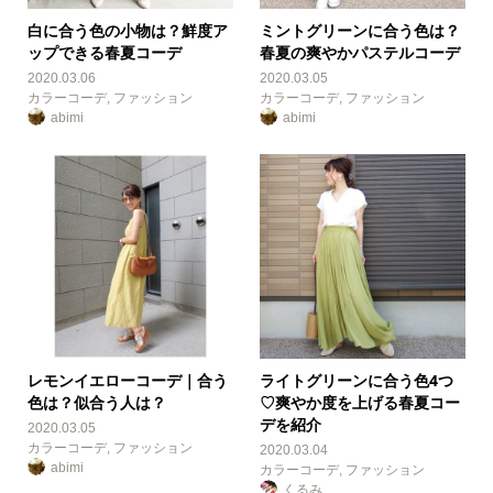
白に合う色の小物は？鮮度ア
ミントグリーンに合う色は？
ップできる春夏コーデ
春夏の爽やかパステルコーデ
2020.03.06
2020.03.05
カラーコーデ
,
ファッション
カラーコーデ
,
ファッション
abimi
abimi
レモンイエローコーデ｜合う
ライトグリーンに合う色4つ
色は？似合う人は？
♡爽やか度を上げる春夏コー
デを紹介
2020.03.05
カラーコーデ
,
ファッション
2020.03.04
abimi
カラーコーデ
,
ファッション
くるみ