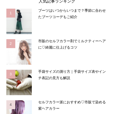
人気記事ランキング
ブーツはいつからいつまで？季節に合わせ
1
たブーツコーデもご紹介
市販のセルフカラー剤でミルクティーヘア
2
に♡綺麗に仕上げるコツ
手袋サイズの測り方｜手袋サイズ表やイン
3
チ表記の見方も解説
セルフカラー派におすすめ♡市販で染める
4
紫ヘアカラー