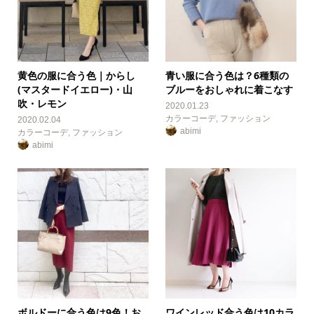
黄色の服に合う色｜からし
青い服に合う色は？6種類の
(マスタードイエロー)・山
ブルーをおしゃれに着こなす
吹・レモン
2020.01.23
カラーコーデ
,
ファッション
2020.02.04
abimi
カラーコーデ
,
ファッション
abimi
ボルドーに合う色は9色！お
ワインレッド合う色は10カラ