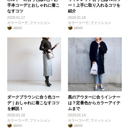
手本コーデとおしゃれに着こ
ー！上手に取り入れるコツを
なすコツ
紹介
2020.01.17
2020.01.16
カラーコーデ
,
ファッション
カラーコーデ
,
ファッション
abimi
abimi
ダークブラウンに合う色コー
黒のアウターに合うインナー
デ｜おしゃれに着こなすコツ
は？定番色からカラーアイテ
を解説！
ムまで
2020.01.16
2020.01.14
カラーコーデ
,
ファッション
カラーコーデ
,
ファッション
abimi
abimi