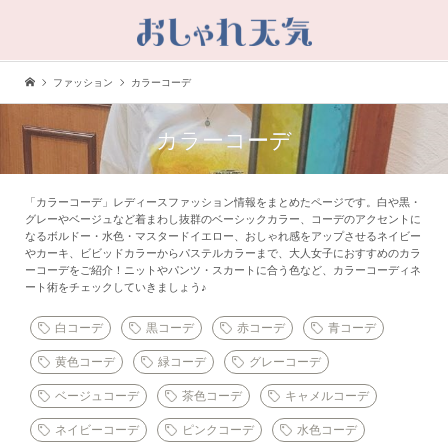
ファッション
カラーコーデ
カラーコーデ
「カラーコーデ」レディースファッション情報をまとめたページです。白や黒・
グレーやベージュなど着まわし抜群のベーシックカラー、コーデのアクセントに
なるボルドー・水色・マスタードイエロー、おしゃれ感をアップさせるネイビー
やカーキ、ビビッドカラーからパステルカラーまで、大人女子におすすめのカラ
ーコーデをご紹介！ニットやパンツ・スカートに合う色など、カラーコーディネ
ート術をチェックしていきましょう♪
白コーデ
黒コーデ
赤コーデ
青コーデ
黄色コーデ
緑コーデ
グレーコーデ
ベージュコーデ
茶色コーデ
キャメルコーデ
ネイビーコーデ
ピンクコーデ
水色コーデ