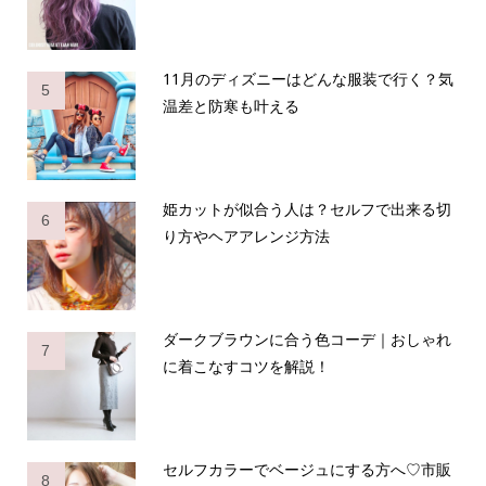
11月のディズニーはどんな服装で行く？気
5
温差と防寒も叶える
姫カットが似合う人は？セルフで出来る切
6
り方やヘアアレンジ方法
ダークブラウンに合う色コーデ｜おしゃれ
7
に着こなすコツを解説！
セルフカラーでベージュにする方へ♡市販
8