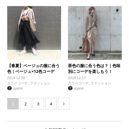
【春夏】ベージュの服に合う
茶色の服に合う色は？｜色味
色｜ベージュ×12色コーデ
別にコーデを楽しもう！
2019.12.29
2019.12.27
カラーコーデ
,
ファッション
カラーコーデ
,
ファッション
ayane
ayane
1
2
3
4
