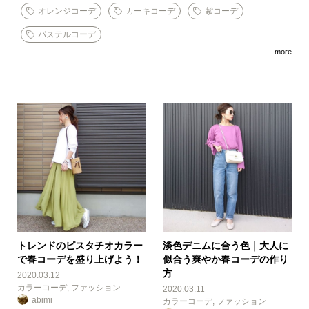
オレンジコーデ
カーキコーデ
紫コーデ
パステルコーデ
…more
トレンドのピスタチオカラー
淡色デニムに合う色｜大人に
で春コーデを盛り上げよう！
似合う爽やか春コーデの作り
方
2020.03.12
カラーコーデ
,
ファッション
2020.03.11
abimi
カラーコーデ
,
ファッション