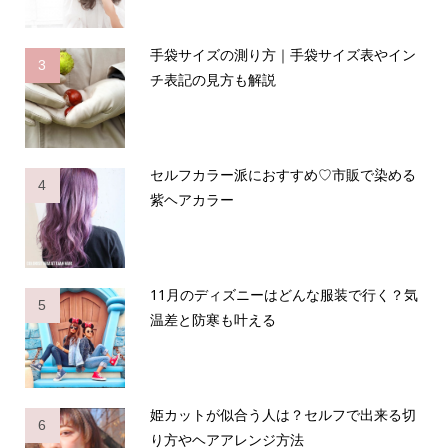
手袋サイズの測り方｜手袋サイズ表やイン
3
チ表記の見方も解説
セルフカラー派におすすめ♡市販で染める
4
紫ヘアカラー
11月のディズニーはどんな服装で行く？気
5
温差と防寒も叶える
姫カットが似合う人は？セルフで出来る切
6
り方やヘアアレンジ方法