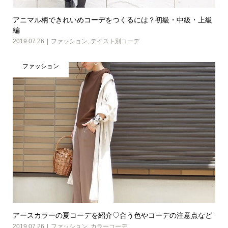
アニマル柄できれいめコーデをつくるには？初級・中級・上級
編
2019.07.26
ファッション
,
テイスト別コーデ
ファッション
アースカラーの夏コーデを紹介♡合う色やコーデの注意点など
2019.07.26
ファッション
,
カラーコーデ