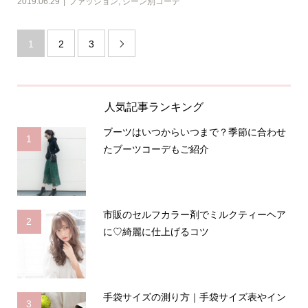
2019.06.29
ファッション
,
シーン別コーデ
1
2
3

人気記事ランキング
ブーツはいつからいつまで？季節に合わせ
1
たブーツコーデもご紹介
市販のセルフカラー剤でミルクティーヘア
2
に♡綺麗に仕上げるコツ
手袋サイズの測り方｜手袋サイズ表やイン
3