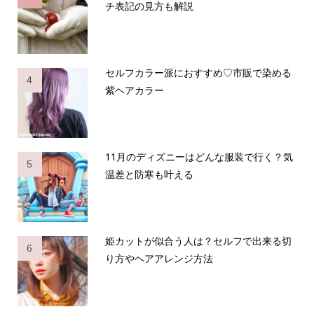
チ表記の見方も解説
セルフカラー派におすすめ♡市販で染める
4
紫ヘアカラー
11月のディズニーはどんな服装で行く？気
5
温差と防寒も叶える
姫カットが似合う人は？セルフで出来る切
6
り方やヘアアレンジ方法