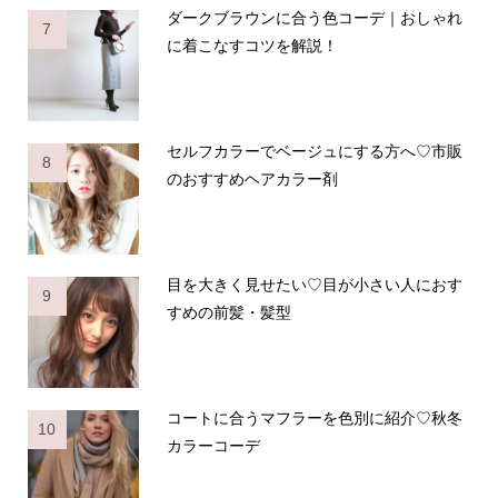
ダークブラウンに合う色コーデ｜おしゃれ
7
に着こなすコツを解説！
セルフカラーでベージュにする方へ♡市販
8
のおすすめヘアカラー剤
目を大きく見せたい♡目が小さい人におす
9
すめの前髪・髪型
コートに合うマフラーを色別に紹介♡秋冬
10
カラーコーデ