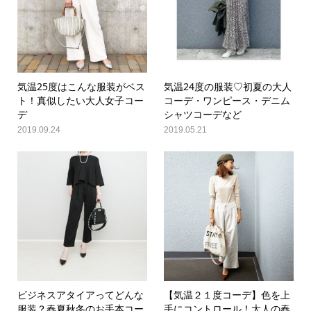
気温25度はこんな服装がベス
気温24度の服装♡初夏の大人
ト！真似したい大人女子コー
コーデ・ワンピース・デニム
デ
シャツコーデなど
2019.09.24
2019.05.21
ビジネスアタイアってどんな
【気温２１度コーデ】色を上
服装？春夏秋冬のお手本コー
手にコントロール！大人の春