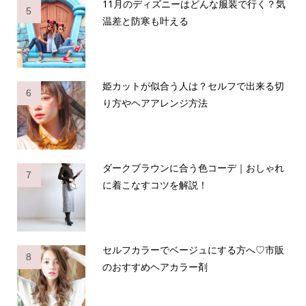
11月のディズニーはどんな服装で行く？気
5
温差と防寒も叶える
姫カットが似合う人は？セルフで出来る切
6
り方やヘアアレンジ方法
ダークブラウンに合う色コーデ｜おしゃれ
7
に着こなすコツを解説！
セルフカラーでベージュにする方へ♡市販
8
のおすすめヘアカラー剤