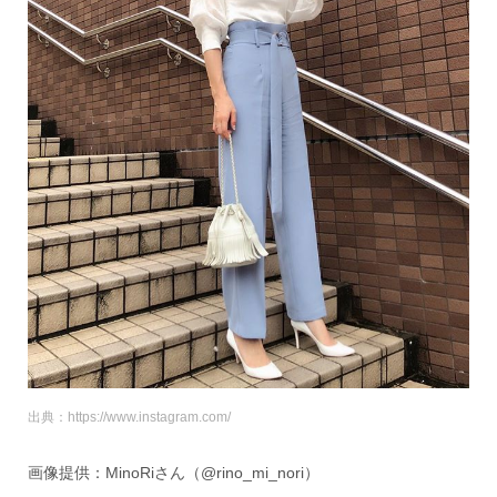
出典：https://www.instagram.com/
画像提供：MinoRiさん（@rino_mi_nori）