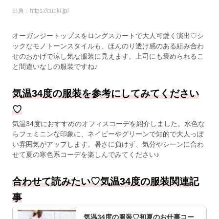
出典：https://cubki.jp/
オーガンジートップスをロングスカートで大人可愛く演出♡シ
ックなモノトーンスタイルも、ほんのり透け感のある組み合わ
せのおかげで涼し気な服装に見えます。上司にも褒められるこ
と間違いなしの服装ですね♪
気温34度の服装を参考にしてみてください
♡
気温34度におすすめのオフィスコーデを紹介しました。水色な
らフェミニンな印象に、ネイビーやグリーンで知的で大人っぽ
い雰囲気がアップします。暑さに負けず、気分やシーンに合わ
せて夏の寒色系コーデを楽しんでみてください♪
合わせて読みたい♡気温34度の服装関連記
事
気温34度の服装♡初夏のお仕事コー