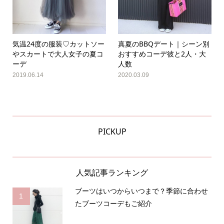
気温24度の服装♡カットソー
真夏のBBQデート｜シーン別
やスカートで大人女子の夏コ
おすすめコーデ彼と2人・大
ーデ
人数
2019.06.14
2020.03.09
PICKUP
人気記事ランキング
ブーツはいつからいつまで？季節に合わせ
1
たブーツコーデもご紹介