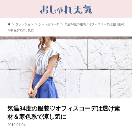
ファッション
シーン別コーデ
気温34度の服装♡オフィスコーデは透け素材
＆寒色系で涼し気に
気温34度の服装♡オフィスコーデは透け素
材＆寒色系で涼し気に
2019.07.04