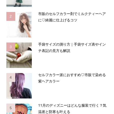
市販のセルフカラー剤でミルクティーヘア
2
に♡綺麗に仕上げるコツ
手袋サイズの測り方｜手袋サイズ表やイン
3
チ表記の見方も解説
セルフカラー派におすすめ♡市販で染める
4
紫ヘアカラー
11月のディズニーはどんな服装で行く？気
5
温差と防寒も叶える