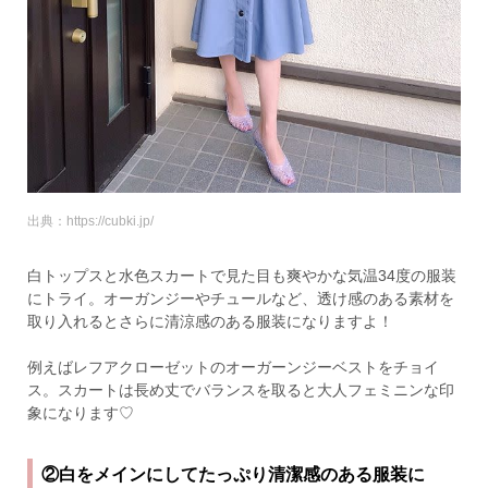
出典：https://cubki.jp/
白トップスと水色スカートで見た目も爽やかな気温34度の服装
にトライ。オーガンジーやチュールなど、透け感のある素材を
取り入れるとさらに清涼感のある服装になりますよ！
例えばレフアクローゼットのオーガーンジーベストをチョイ
ス。スカートは長め丈でバランスを取ると大人フェミニンな印
象になります♡
②白をメインにしてたっぷり清潔感のある服装に