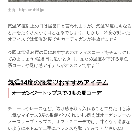
出典：https://cubki.jp/
気温35度以上の日は猛暑日と言われますが、気温34度にもなる
と汗をたくさんかく日となるでしょう。しかし、冷房が効いた
オフィスでは気温34度でもカーディガンが手放せません！
今回は気温34度の日におすすめのオフィスコーデをチェックし
てみましょう♪猛暑日に近いときは、見ため温度を下げる寒色
系コーデや透け感アイテムがオススメですよ♡
気温34度の服装♡おすすめアイテム
オーガンジートップスで-3度の夏コーデ
チュールやレースなど、透け感を取り入れることで見た目も涼
し気なマイナス3度の服装がつくれます♪例えばオーガンジーの
ノースリーブトップス。オフィスコーデでは、甘くなり過ぎな
いようにボトムで上手にバランスを取ってみてくださいね♪