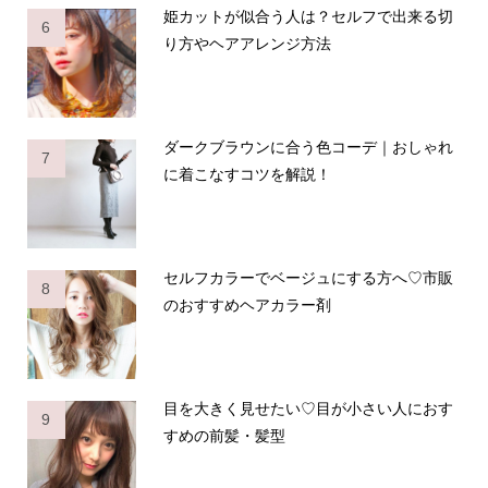
姫カットが似合う人は？セルフで出来る切
6
り方やヘアアレンジ方法
ダークブラウンに合う色コーデ｜おしゃれ
7
に着こなすコツを解説！
セルフカラーでベージュにする方へ♡市販
8
のおすすめヘアカラー剤
目を大きく見せたい♡目が小さい人におす
9
すめの前髪・髪型