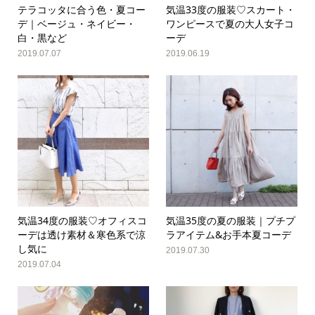
テラコッタに合う色・夏コー
気温33度の服装♡スカート・
デ｜ベージュ・ネイビー・
ワンピースで夏の大人女子コ
白・黒など
ーデ
2019.07.07
2019.06.19
気温34度の服装♡オフィスコ
気温35度の夏の服装｜プチプ
ーデは透け素材＆寒色系で涼
ラアイテム&お手本夏コーデ
し気に
2019.07.30
2019.07.04