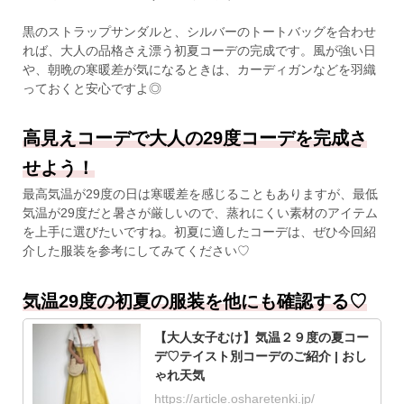
黒のストラップサンダルと、シルバーのトートバッグを合わせ
れば、大人の品格さえ漂う初夏コーデの完成です。風が強い日
や、朝晩の寒暖差が気になるときは、カーディガンなどを羽織
っておくと安心ですよ◎
高見えコーデで大人の29度コーデを完成さ
せよう！
最高気温が29度の日は寒暖差を感じることもありますが、最低
気温が29度だと暑さが厳しいので、蒸れにくい素材のアイテム
を上手に選びたいですね。初夏に適したコーデは、ぜひ今回紹
介した服装を参考にしてみてください♡
気温29度の初夏の服装を他にも確認する♡
【大人女子むけ】気温２９度の夏コー
デ♡テイスト別コーデのご紹介 | おし
ゃれ天気
https://article.osharetenki.jp/