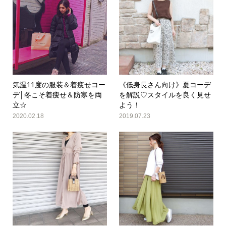
気温11度の服装＆着痩せコー
《低身長さん向け》夏コーデ
デ│冬こそ着痩せ＆防寒を両
を解説♡スタイルを良く見せ
立☆
よう！
2020.02.18
2019.07.23