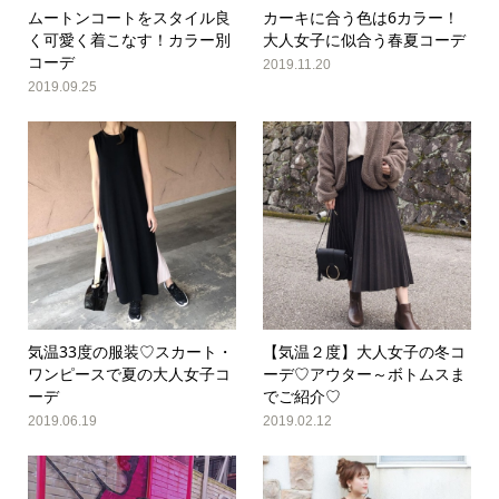
ムートンコートをスタイル良
カーキに合う色は6カラー！
く可愛く着こなす！カラー別
大人女子に似合う春夏コーデ
コーデ
2019.11.20
2019.09.25
気温33度の服装♡スカート・
【気温２度】大人女子の冬コ
ワンピースで夏の大人女子コ
ーデ♡アウター～ボトムスま
ーデ
でご紹介♡
2019.06.19
2019.02.12