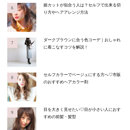
姫カットが似合う人は？セルフで出来る切
6
り方やヘアアレンジ方法
ダークブラウンに合う色コーデ｜おしゃれ
7
に着こなすコツを解説！
セルフカラーでベージュにする方へ♡市販
8
のおすすめヘアカラー剤
目を大きく見せたい♡目が小さい人におす
9
すめの前髪・髪型