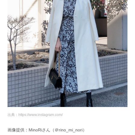
出典：https://www.instagram.com/
画像提供：MinoRiさん（＠rino_mi_nori）