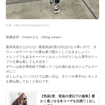
出典：https://www.instagram.com/
画像提供：Creamさん（＠ing.cream）
最高気温が上がらない最低気温2度の日はかなり寒いので、ダ
ウン＋ボアパーカーの重ね着で暖かくしておきましょう♪
トレンドでもあるオーバーシルエットのダウンなら厚手のトッ
プスを重ね着しても大丈夫！
ダウンは抜き襟気味で羽織ってこなれ感のあるカジュアルコー
デに♡
ボトムスもパンツだけでは寒い日は、タイツや薄手のレギンス
を重ね着しておくと安心です。
【気温2度、室温20度以下の服装】暖
かく過ごせる冬コーデを伝授♡ | おし