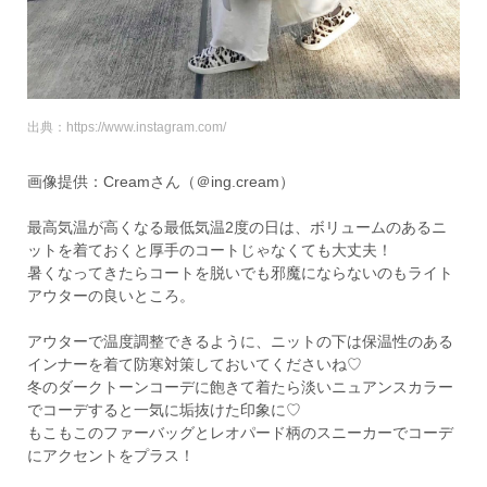
出典：https://www.instagram.com/
画像提供：Creamさん（＠ing.cream）
最高気温が高くなる最低気温2度の日は、ボリュームのあるニ
ットを着ておくと厚手のコートじゃなくても大丈夫！
暑くなってきたらコートを脱いでも邪魔にならないのもライト
アウターの良いところ。
アウターで温度調整できるように、ニットの下は保温性のある
インナーを着て防寒対策しておいてくださいね♡
冬のダークトーンコーデに飽きて着たら淡いニュアンスカラー
でコーデすると一気に垢抜けた印象に♡
もこもこのファーバッグとレオパード柄のスニーカーでコーデ
にアクセントをプラス！