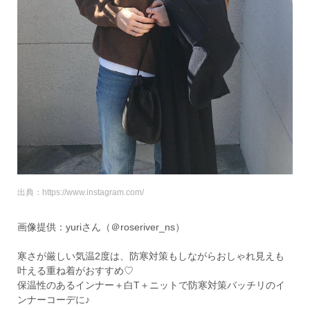
出典：https://www.instagram.com/
画像提供：yuriさん（＠roseriver_ns）
寒さが厳しい気温2度は、防寒対策もしながらおしゃれ見えも
叶える重ね着がおすすめ♡
保温性のあるインナー＋白T＋ニットで防寒対策バッチリのイ
ンナーコーデに♪