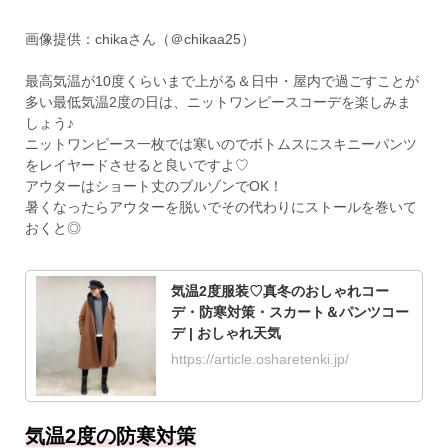
画像提供：chikaさん（＠chikaa25）
最高気温が10度くらいまで上がる＆日中・屋内で過ごすことが
多い最低気温2度の日は、ニットワンピースコーデを楽しみま
しょう♪
ニットワンピース一枚では寒いのでボトムスにスキニーパンツ
をレイヤードさせると良いですよ♡
アウターはショート丈のブルゾンでOK！
暑くなったらアウターを脱いでその代わりにストールを巻いて
おくと◎
気温2度服装♡真冬のおしゃれコー
デ・防寒対策・スカート＆パンツコー
デ | おしゃれ天気
https://article.osharetenki.jp/
気温2度の防寒対策