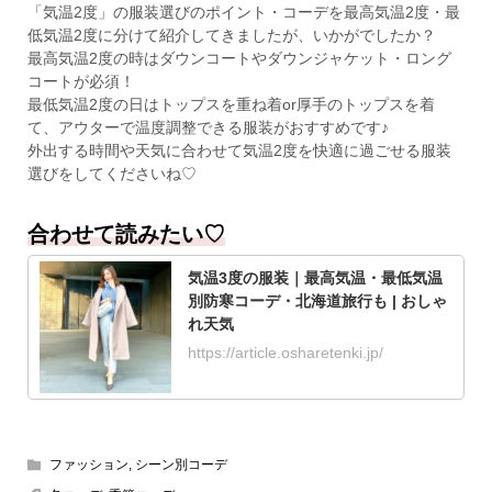
「気温2度」の服装選びのポイント・コーデを最高気温2度・最
低気温2度に分けて紹介してきましたが、いかがでしたか？
最高気温2度の時はダウンコートやダウンジャケット・ロング
コートが必須！
最低気温2度の日はトップスを重ね着or厚手のトップスを着
て、アウターで温度調整できる服装がおすすめです♪
外出する時間や天気に合わせて気温2度を快適に過ごせる服装
選びをしてくださいね♡
合わせて読みたい♡
気温3度の服装｜最高気温・最低気温
別防寒コーデ・北海道旅行も | おしゃ
れ天気
https://article.osharetenki.jp/
ファッション
,
シーン別コーデ