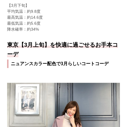
【3月下旬】
平均気温：約9.8度
最高気温：約14.6度
最低気温：約5.6度
降水確率：約34%
東京【3月上旬】を快適に過ごせるお手本コ
ーデ
ニュアンスカラー配色で3月らしいコートコーデ