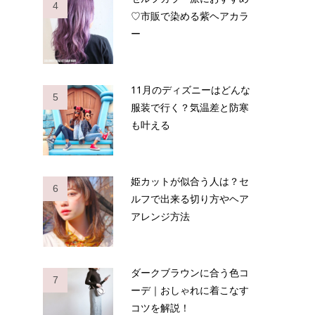
4
♡市販で染める紫ヘアカラ
ー
11月のディズニーはどんな
5
服装で行く？気温差と防寒
も叶える
姫カットが似合う人は？セ
6
ルフで出来る切り方やヘア
アレンジ方法
ダークブラウンに合う色コ
7
ーデ｜おしゃれに着こなす
コツを解説！