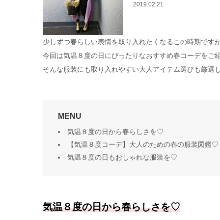
2019.02.21
少しずつ春らしい表情を取り入れたくなるこの時期です
今回は気温８度の日にぴったりなおすすめ春コーデをご
そんな服装にも取り入れやすい大人アイテム選びも厳選
MENU
気温８度の日から春らしさを♡
【気温８度コーデ】大人のための春の服装図鑑♡
気温８度の日もおしゃれな服装を♡
気温８度の日から春らしさを♡