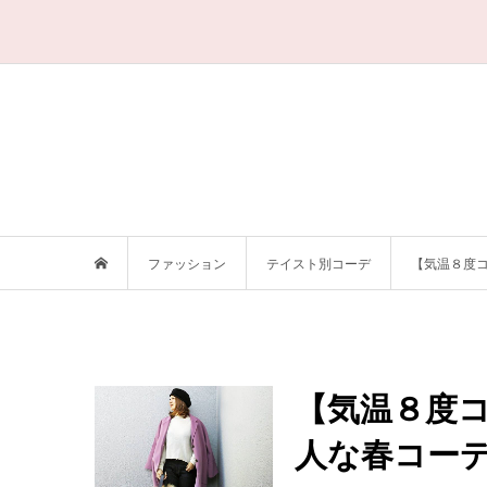
ファッション
テイスト別コーデ
【気温８度
【気温８度
人な春コー