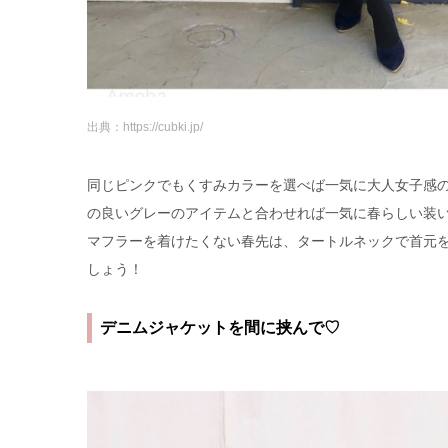
出典：https://cubki.jp/
同じピンクでもくすみカラーを選べば一気に大人女子感
の良いグレーのアイテムと合わせれば一気に春らしい装
マフラーを着けたくない春先は、タートルネックで首元
しょう！
デニムジャケットを間に挟んで♡