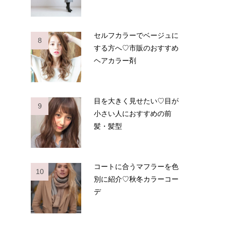
セルフカラーでベージュに
8
する方へ♡市販のおすすめ
ヘアカラー剤
目を大きく見せたい♡目が
9
小さい人におすすめの前
髪・髪型
コートに合うマフラーを色
10
別に紹介♡秋冬カラーコー
デ