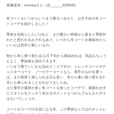
画像提供：tomokaさん（@______839048）
冬コートをいつからいつまで着るべきかと、おすすめの冬コー
トコーデを紹介しました！
季節を先取りしたいけれど、まだ暖かい時期から着ると季節外
れだと思われるおそれもあり、いつから冬コートを着始めたら
いいかは意外と難しいもの。
秋から冬に移り変わる11月下旬から着始めれば、気温もちょう
どよく、季節感も演出できます。
いつまで着ていいかも悩みどころですが、トレンチコートやチ
ェスターコート、ノーカラーコートなら、薄手のものを選べ
ば、まだ肌寒く感じられる日も多い、冬から春に移り変わる3
月にも着られることがわかりましたね。
また厚手の素材が多い冬コートを使ったコーデで、着膨れせず
にスタイルをスッキリ見せるポイントもつかんでもらえたので
はないでしょうか。
コートがコーデの主役になる冬。この季節ならではのオシャレ