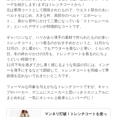
ーデを紹介します♪まずはトレンチコートから！
元は軍用コートとして開発されたもので、ウエスト部分の太い
ベルトをはじめ、大きな衿、肩部分のベルト「エポーレッ
ト」、肩から背中にかけて二重になっている「ストームシール
ド」といったデザインが特徴的なコートです。
ギャバジンなど、ハリがあり薄手の素材で作られたものが多い
トレンチコート。いつ着るのがおすすめかというと、11月から
12月の、少し暖かい、でもアウターを着ないと寒い、くらいの
日。冬の終わりかけの3月も、トレンチコートを着るのにちょ
うどいい時期です。
11月下旬を過ぎて少し暑く感じるような気温の日には、インナ
ーを薄手にするなどで調節して、トレンチコートを羽織って季
節感を忘れないでおきたいところです。
フォーマルな印象を与えがちなトレンチコートですが、キャッ
プやパーカー、デニムにスニーカーと思いっきりカジュアルに
まとめれば、一気にオシャレ上級者らしいコーデに！
マンネリ打破！トレンチコートを使っ