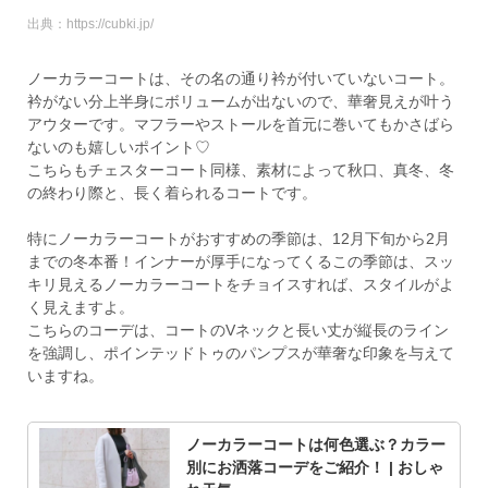
出典：https://cubki.jp/
ノーカラーコートは、その名の通り衿が付いていないコート。
衿がない分上半身にボリュームが出ないので、華奢見えが叶う
アウターです。マフラーやストールを首元に巻いてもかさばら
ないのも嬉しいポイント♡
こちらもチェスターコート同様、素材によって秋口、真冬、冬
の終わり際と、長く着られるコートです。
特にノーカラーコートがおすすめの季節は、12月下旬から2月
までの冬本番！インナーが厚手になってくるこの季節は、スッ
キリ見えるノーカラーコートをチョイスすれば、スタイルがよ
く見えますよ。
こちらのコーデは、コートのVネックと長い丈が縦長のライン
を強調し、ポインテッドトゥのパンプスが華奢な印象を与えて
いますね。
ノーカラーコートは何色選ぶ？カラー
別にお洒落コーデをご紹介！ | おしゃ