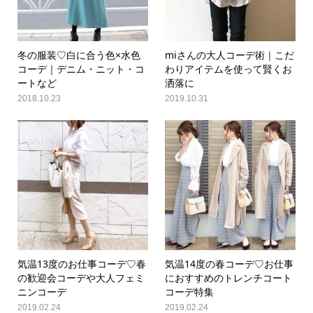
冬の服装♡白に合う色×水色
miさんの大人コーデ術｜こだ
コーデ｜デニム・ニット・コ
わりアイテムを使って賢くお
ートなど
洒落に
2018.10.23
2019.10.31
気温13度のお仕事コーデ♡春
気温14度の春コーデ♡お仕事
の歓迎会コーデや大人フェミ
におすすめのトレンチコート
ニンコーデ
コーデ特集
2019.02.24
2019.02.24