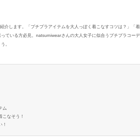
デをご紹介します。「プチプラアイテムを大人っぽく着こなすコツは？」「着
いる方必見。natsumiwearさんの大人女子に似合うプチプラコーデ
ょう。
テム
く着こなそう！
い！