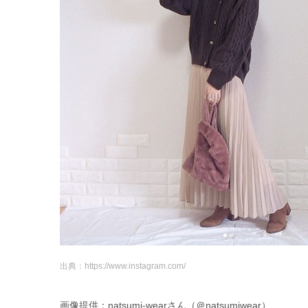
出典：https://www.instagram.com/
画像提供：natsumi-wearさん（＠natsumiwear）