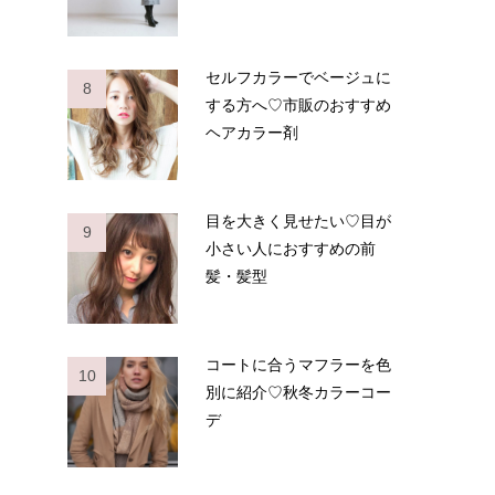
セルフカラーでベージュに
8
する方へ♡市販のおすすめ
ヘアカラー剤
目を大きく見せたい♡目が
9
小さい人におすすめの前
髪・髪型
コートに合うマフラーを色
10
別に紹介♡秋冬カラーコー
デ