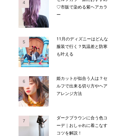
4
♡市販で染める紫ヘアカラ
ー
11月のディズニーはどんな
5
服装で行く？気温差と防寒
も叶える
姫カットが似合う人は？セ
6
ルフで出来る切り方やヘア
アレンジ方法
ダークブラウンに合う色コ
7
ーデ｜おしゃれに着こなす
コツを解説！