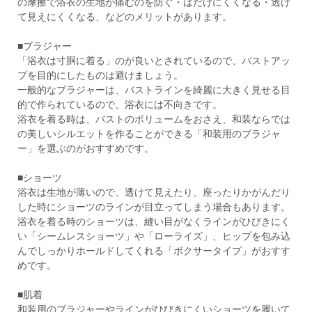
の摩擦で浴衣の生地が痛むのを防ぐ・はだけにくくなる・透け
て見えにくくなる、などのメリットがあります。
■ブラジャー
「浴衣は寸胴に着る」のが良いとされているので、バストアッ
プを目的にしたものは避けましょう。
一般的なブラジャーは、バストラインを綺麗に大きく見せる目
的で作られているので、浴衣には不向きです。
浴衣を着る時は、バストのボリュームをおさえ、和装ならでは
の美しいシルエットを作ることができる「和装用のブラジャ
ー」を選ぶのがおすすめです。
■ショーツ
浴衣は生地が薄いので、透けて見えたり、座ったりかがんだり
した時にショーツのラインが目立ってしまう場合もあります。
浴衣を着る時のショーツは、縫い目がなくラインがひびきにく
い「シームレスショーツ」や「ローライズ」、ヒップを包み込
んでしっかりホールドしてくれる「ボクサータイプ」がおすす
めです。
■肌着
和装用のブラジャーやラインがひびきにくいショーツを履いて