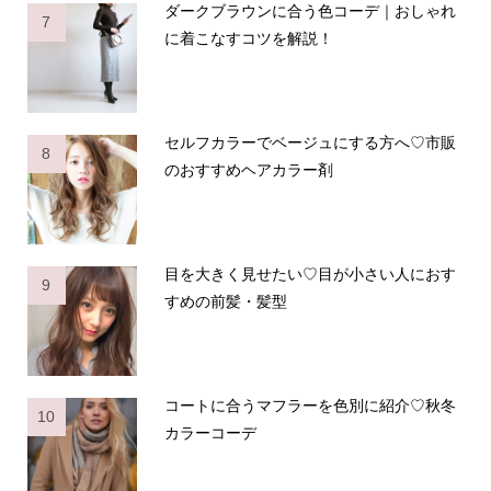
ダークブラウンに合う色コーデ｜おしゃれ
7
に着こなすコツを解説！
セルフカラーでベージュにする方へ♡市販
8
のおすすめヘアカラー剤
目を大きく見せたい♡目が小さい人におす
9
すめの前髪・髪型
コートに合うマフラーを色別に紹介♡秋冬
10
カラーコーデ