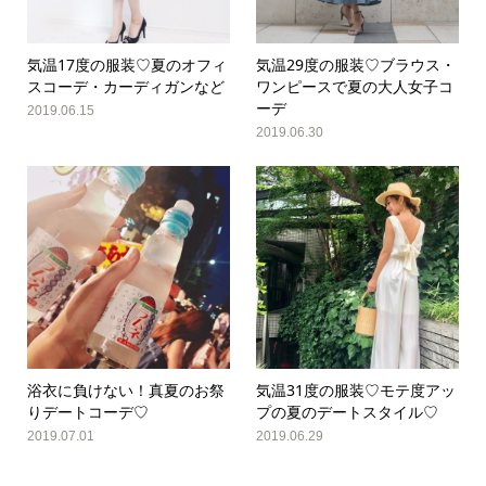
気温17度の服装♡夏のオフィ
気温29度の服装♡ブラウス・
スコーデ・カーディガンなど
ワンピースで夏の大人女子コ
ーデ
2019.06.15
2019.06.30
浴衣に負けない！真夏のお祭
気温31度の服装♡モテ度アッ
りデートコーデ♡
プの夏のデートスタイル♡
2019.07.01
2019.06.29