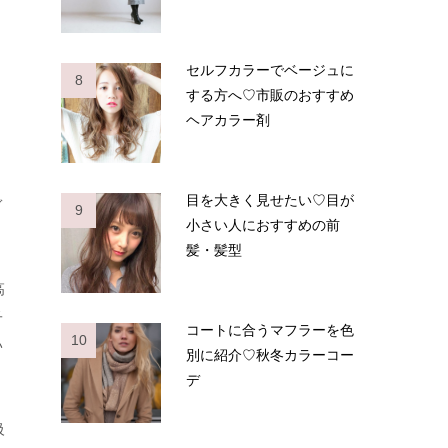
セルフカラーでベージュに
8
する方へ♡市販のおすすめ
ヘアカラー剤
目を大きく見せたい♡目が
ぎ
9
小さい人におすすめの前
髪・髪型
高
子
コートに合うマフラーを色
10
い
別に紹介♡秋冬カラーコー
デ
級