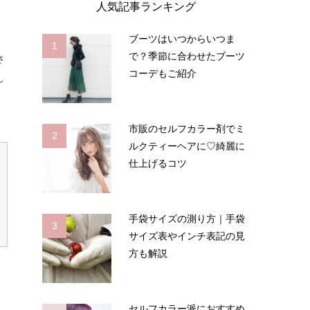
人気記事ランキング
ブーツはいつからいつま
1
で？季節に合わせたブーツ
さ
コーデもご紹介
ん
市販のセルフカラー剤でミ
2
ルクティーヘアに♡綺麗に
仕上げるコツ
手袋サイズの測り方｜手袋
3
サイズ表やインチ表記の見
方も解説
セルフカラー派におすすめ