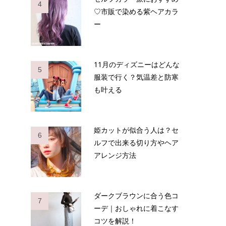
4
♡市販で染める紫ヘアカラ
ー
11月のディズニーはどんな
5
服装で行く？気温差と防寒
も叶える
姫カットが似合う人は？セ
6
ルフで出来る切り方やヘア
アレンジ方法
ダークブラウンに合う色コ
7
ーデ｜おしゃれに着こなす
コツを解説！