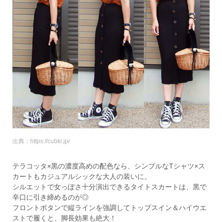
出典：https://cubki.jp/
テラコッタ×黒の濃度高めの配色なら、シンプルなTシャツ×ス
カートもカジュアルシックな大人の装いに。
シルエットで女っぽさ十分演出できるタイトスカートは、黒で
辛口に引き締めるのが◎
フロントボタンで縦ラインを強調してトップスイン＆ハイウエ
ストで履くと、脚長効果も絶大！