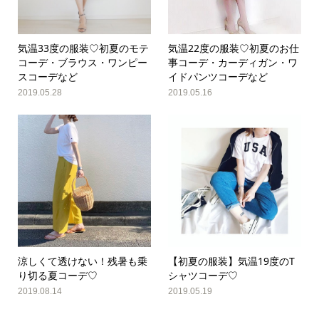
気温33度の服装♡初夏のモテ
気温22度の服装♡初夏のお仕
コーデ・ブラウス・ワンピー
事コーデ・カーディガン・ワ
スコーデなど
イドパンツコーデなど
2019.05.28
2019.05.16
涼しくて透けない！残暑も乗
【初夏の服装】気温19度のT
り切る夏コーデ♡
シャツコーデ♡
2019.08.14
2019.05.19