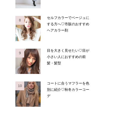
セルフカラーでベージュに
8
する方へ♡市販のおすすめ
ヘアカラー剤
目を大きく見せたい♡目が
9
小さい人におすすめの前
髪・髪型
コートに合うマフラーを色
10
別に紹介♡秋冬カラーコー
デ