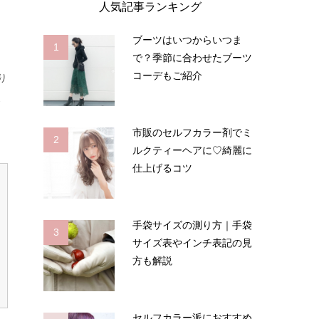
人気記事ランキング
ブーツはいつからいつま
1
で？季節に合わせたブーツ
コーデもご紹介
り
よ
市販のセルフカラー剤でミ
2
ルクティーヘアに♡綺麗に
仕上げるコツ
手袋サイズの測り方｜手袋
3
サイズ表やインチ表記の見
方も解説
セルフカラー派におすすめ