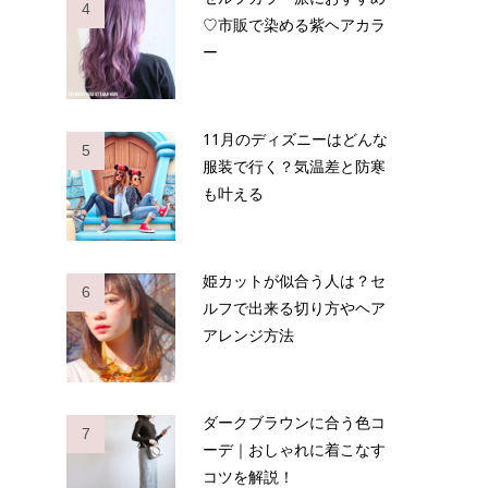
4
♡市販で染める紫ヘアカラ
ー
11月のディズニーはどんな
5
服装で行く？気温差と防寒
も叶える
姫カットが似合う人は？セ
6
ルフで出来る切り方やヘア
アレンジ方法
ダークブラウンに合う色コ
7
ーデ｜おしゃれに着こなす
コツを解説！