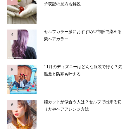
チ表記の見方も解説
セルフカラー派におすすめ♡市販で染める
4
紫ヘアカラー
11月のディズニーはどんな服装で行く？気
5
温差と防寒も叶える
姫カットが似合う人は？セルフで出来る切
6
り方やヘアアレンジ方法