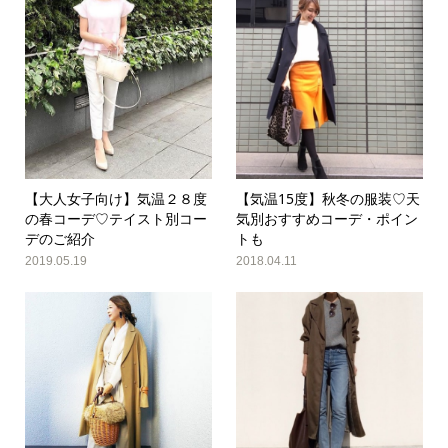
【大人女子向け】気温２８度
【気温15度】秋冬の服装♡天
の春コーデ♡テイスト別コー
気別おすすめコーデ・ポイン
デのご紹介
トも
2019.05.19
2018.04.11