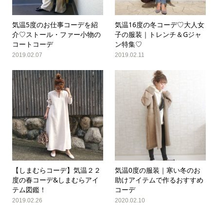
気温5度のお仕事コーデを紹
気温16度の冬コーデ♡大人女
介♡ストール・ファー小物の
子の服装｜トレンチ＆Gジャ
コートコーデ
ン特集♡
2019.02.07
2019.02.11
【しまむらコーデ】気温２２
気温0度の服装｜寒い冬のお
度の春コーデ&しまむらアイ
助けアイテムで作るおすすめ
テム図鑑！
コーデ
2019.02.26
2020.02.10