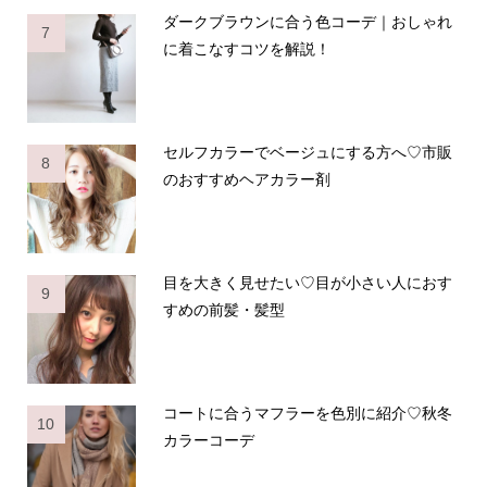
ダークブラウンに合う色コーデ｜おしゃれ
7
に着こなすコツを解説！
セルフカラーでベージュにする方へ♡市販
8
のおすすめヘアカラー剤
目を大きく見せたい♡目が小さい人におす
9
すめの前髪・髪型
コートに合うマフラーを色別に紹介♡秋冬
10
カラーコーデ