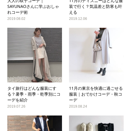
大人の双子コーデ｜
11月のディズニーはどんな服
SAYUNAOさんに学ぶおしゃ
装で行く？気温差と防寒も叶
れコーデ術
える
2019.08.02
2019.12.06
タイ旅行はどんな服装にす
11月の東京を快適に過ごせる
る？暑季・雨季・乾季別にコ
服装｜おでかけコーデ・秋コ
ーデを紹介
ーデ
2019.07.26
2019.08.24