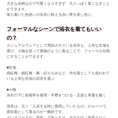
大きな花柄なので可愛くなりすぎず、大人っぽく着こなすこと
ができます。
落ち着いた色使いの浴衣に映える赤い帯を差し色に。
フォーマルなシーンで浴衣を着てもいい
の？
カジュアルウェアとして周知されている浴衣も、上等な生地を
選び、小物を使って着物のように着ることで、フォーマル仕様
にすることができます。
■生地
綿紅梅・絹紅梅・麻・絽ちぢみなど、外出着としても使われて
いる上等な生地の浴衣を選ぶ
■小物
浴衣の下に長襦袢を着用・半襟をつける・足袋と草履を履く
浴衣は、元々「入浴する時に着用していたもの」がルーツで、
普段着として着るのが一般的です。
ドレスコードが「浴衣」であったり、ホテルの「浴衣イベン