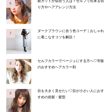
姫カットが似合う人は？セルフで出来る切
6
り方やヘアアレンジ方法
ダークブラウンに合う色コーデ｜おしゃれ
7
に着こなすコツを解説！
セルフカラーでベージュにする方へ♡市販
8
のおすすめヘアカラー剤
目を大きく見せたい♡目が小さい人におす
9
すめの前髪・髪型