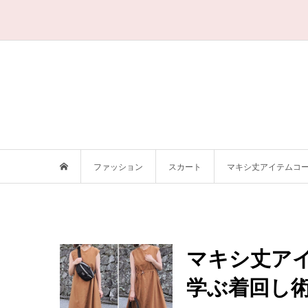
ファッション
スカート
マキシ丈アイテムコーデ
マキシ丈アイ
学ぶ着回し