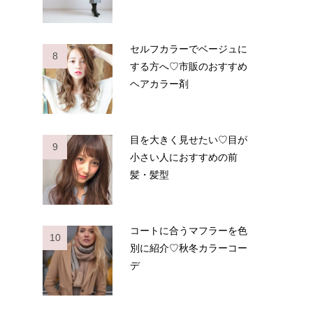
セルフカラーでベージュに
8
する方へ♡市販のおすすめ
ヘアカラー剤
目を大きく見せたい♡目が
9
小さい人におすすめの前
髪・髪型
コートに合うマフラーを色
10
別に紹介♡秋冬カラーコー
デ