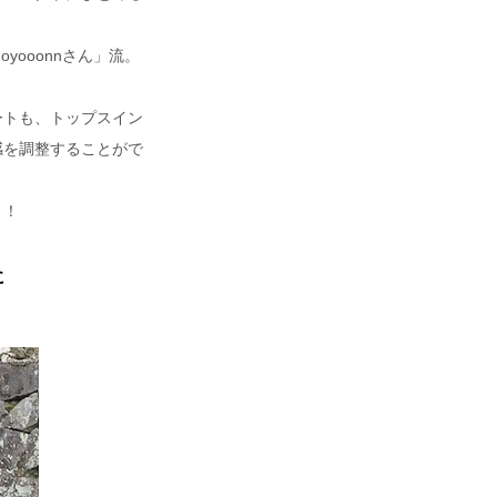
ooonnさん」流。
ートも、トップスイン
感を調整することがで
ト！
に