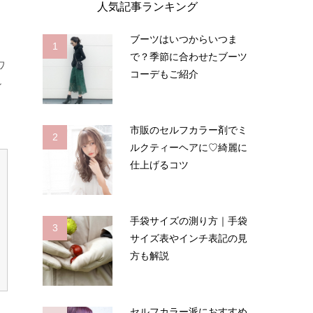
人気記事ランキング
ブーツはいつからいつま
1
で？季節に合わせたブーツ
ワ
コーデもご紹介
ン
市販のセルフカラー剤でミ
2
ルクティーヘアに♡綺麗に
仕上げるコツ
手袋サイズの測り方｜手袋
3
サイズ表やインチ表記の見
方も解説
セルフカラー派におすすめ