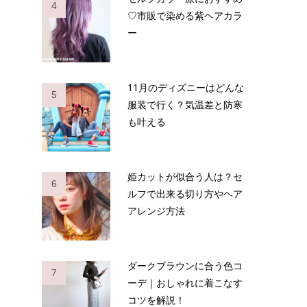
4
♡市販で染める紫ヘアカラ
ー
11月のディズニーはどんな
5
服装で行く？気温差と防寒
も叶える
姫カットが似合う人は？セ
6
ルフで出来る切り方やヘア
アレンジ方法
ダークブラウンに合う色コ
7
ーデ｜おしゃれに着こなす
コツを解説！