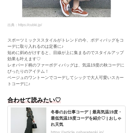
出典：https://cubki.jp/
スポーツミックススタイルがトレンドの今、ボディバッグをコ
ーデに取り入れるのは定番に♪
短めに斜めがけすると、目線が上に集まるのでスタイルアップ
効果も叶えます♡
レオパード柄のファーボディバッグは、気温19度の秋コーデに
ぴったりのアイテム！
ベージュのワントーンでコーデしてシックで大人可愛いスカー
トコーデに♪
合わせて読みたい♡
冬春のお仕事コーデ｜最高気温19度・
最低気温19度コーデを紹介♡ | おしゃ
れ天気
https://article.osharetenki.jp/