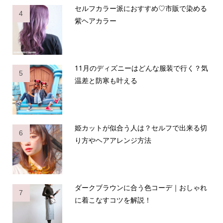
セルフカラー派におすすめ♡市販で染める
4
紫ヘアカラー
11月のディズニーはどんな服装で行く？気
5
温差と防寒も叶える
姫カットが似合う人は？セルフで出来る切
6
り方やヘアアレンジ方法
ダークブラウンに合う色コーデ｜おしゃれ
7
に着こなすコツを解説！