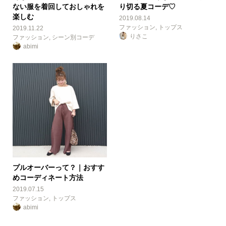
ない服を着回しておしゃれを
り切る夏コーデ♡
楽しむ
2019.08.14
ファッション
,
トップス
2019.11.22
りさこ
ファッション
,
シーン別コーデ
abimi
プルオーバーって？｜おすす
めコーディネート方法
2019.07.15
ファッション
,
トップス
abimi