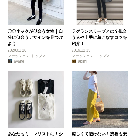
〇〇ネックが似合う女性｜自
ラグランスリーブとは？似合
分に似合うデザインを見つけ
う人や上手に着こなすコツを
よう
紹介！
2020.01.20
2019.12.25
ファッション
,
トップス
ファッション
,
トップス
ayane
abimi
あなたもミニマリストに！少
涼しくて透けない！残暑も乗