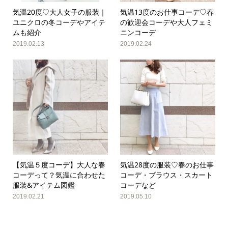
気温20度♡大人女子の服装｜
気温13度のお仕事コーデ♡春
ユニクロの冬コーデやアイテ
の歓迎会コーデや大人フェミ
ムも紹介
ニンコーデ
2019.02.13
2019.02.24
【気温５度コーデ】大人な春
気温28度の服装♡春のお仕事
コーデって？気温に合わせた
コーデ・ブラウス・スカート
服装&アイテム図鑑
コーデなど
2019.02.21
2019.05.10