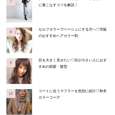
7
に着こなすコツを解説！
セルフカラーでベージュにする方へ♡市販
8
のおすすめヘアカラー剤
目を大きく見せたい♡目が小さい人におす
9
すめの前髪・髪型
コートに合うマフラーを色別に紹介♡秋冬
10
カラーコーデ