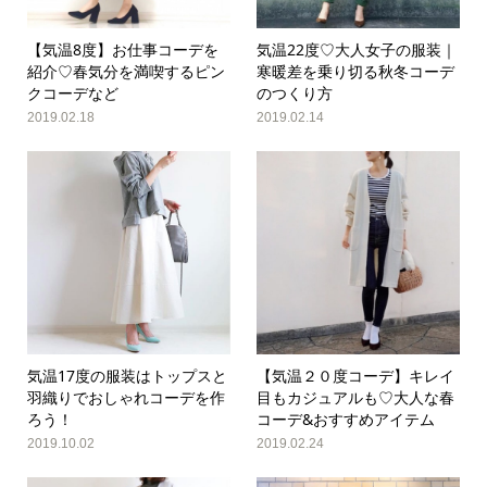
【気温8度】お仕事コーデを
気温22度♡大人女子の服装｜
紹介♡春気分を満喫するピン
寒暖差を乗り切る秋冬コーデ
クコーデなど
のつくり方
2019.02.18
2019.02.14
気温17度の服装はトップスと
【気温２０度コーデ】キレイ
羽織りでおしゃれコーデを作
目もカジュアルも♡大人な春
ろう！
コーデ&おすすめアイテム
2019.10.02
2019.02.24