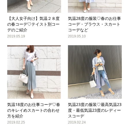
【大人女子向け】気温２８度
気温28度の服装♡春のお仕事
の春コーデ♡テイスト別コー
コーデ・ブラウス・スカート
デのご紹介
コーデなど
2019.05.19
2019.05.10
気温18度のお仕事コーデ♡春
気温23度の服装♡最高気温23
のキレイめスカートの合わせ
度・最低気温23度のレディー
方を紹介
スコーデ
2019.02.25
2019.02.24