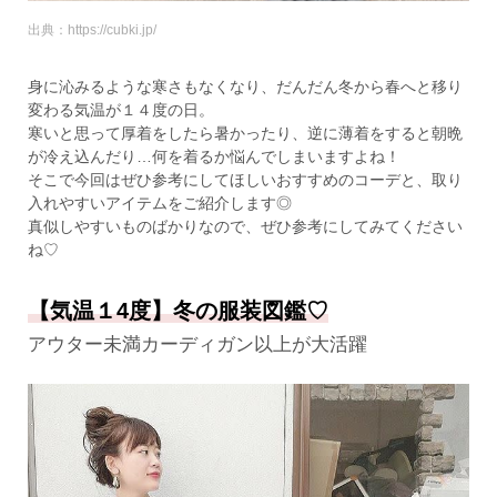
出典：https://cubki.jp/
身に沁みるような寒さもなくなり、だんだん冬から春へと移り
変わる気温が１４度の日。
寒いと思って厚着をしたら暑かったり、逆に薄着をすると朝晩
が冷え込んだり…何を着るか悩んでしまいますよね！
そこで今回はぜひ参考にしてほしいおすすめのコーデと、取り
入れやすいアイテムをご紹介します◎
真似しやすいものばかりなので、ぜひ参考にしてみてください
ね♡
【気温１4度】冬の服装図鑑♡
アウター未満カーディガン以上が大活躍