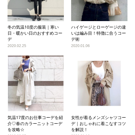
冬の気温10度の服装｜寒い
ハイゲージとローゲージの違
日・暖かい日のおすすめコー
いは編み目！特徴に合うコー
デ
デ術
2020.02.25
2020.01.06
気温17度のお仕事コーデを紹
女性が着るメンズシャツコー
介♡春のカラーニットコーデ
デ｜おしゃれに着こなすコツ
を攻略☆
を解説！