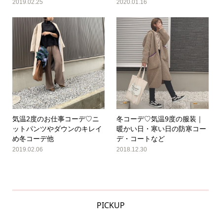
2019.02.25
2020.01.16
気温2度のお仕事コーデ♡ニ
冬コーデ♡気温9度の服装｜
ットパンツやダウンのキレイ
暖かい日・寒い日の防寒コー
め冬コーデ他
デ・コートなど
2019.02.06
2018.12.30
PICKUP