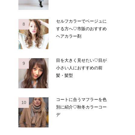
セルフカラーでベージュに
8
する方へ♡市販のおすすめ
ヘアカラー剤
目を大きく見せたい♡目が
9
小さい人におすすめの前
髪・髪型
コートに合うマフラーを色
10
別に紹介♡秋冬カラーコー
デ