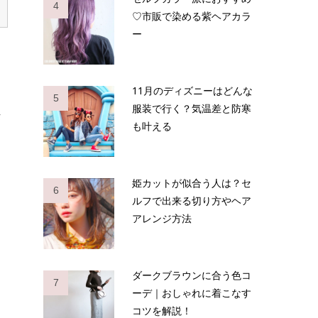
4
♡市販で染める紫ヘアカラ
ー
11月のディズニーはどんな
5
服装で行く？気温差と防寒
タ
も叶える
姫カットが似合う人は？セ
6
ルフで出来る切り方やヘア
アレンジ方法
ダークブラウンに合う色コ
7
ーデ｜おしゃれに着こなす
コツを解説！