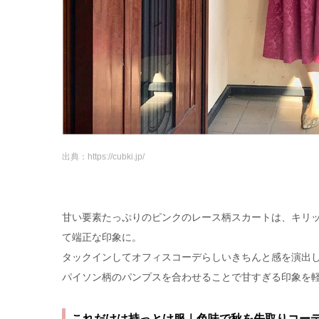
出典：https://cubki.jp/
甘い要素たっぷりのピンクのレース柄スカートは、キリ
て端正な印象に。
タックインしてオフィスコーデらしいきちんと感を演出
パイソン柄のパンプスを合わせることで甘すぎる印象を
これだけは持っとけ服｜色味で秋を先取りコー