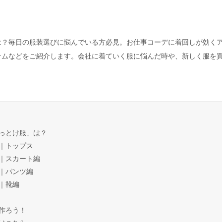
は？毎日の服装選びに悩んでいる方必見。お仕事コーデに着回しが効く
テムなどをご紹介します。会社に着ていく服に悩んだ時や、新しく服を
っとけ服」は？
｜トップス
｜スカート編
｜パンツ編
｜靴編
作ろう！