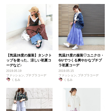
【気温28度の服装】タンクト
気温21度の服装♡ユニクロ・
ップを使った、涼しい初夏コ
GUでつくる爽やかなプチプ
ーデなど♪
ラ初夏コーデ
2019.05.19
2019.05.15
ファッション
,
プチプラコーデ
ファッション
,
プチプラコーデ
くるみ
くるみ