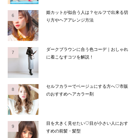
姫カットが似合う人は？セルフで出来る切
6
り方やヘアアレンジ方法
ダークブラウンに合う色コーデ｜おしゃれ
7
に着こなすコツを解説！
セルフカラーでベージュにする方へ♡市販
8
のおすすめヘアカラー剤
目を大きく見せたい♡目が小さい人におす
9
すめの前髪・髪型