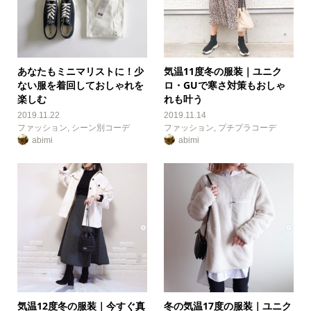
あなたもミニマリストに！少
気温11度冬の服装｜ユニク
ない服を着回しておしゃれを
ロ・GUで寒さ対策もおしゃ
楽しむ
れも叶う
2019.11.22
2019.11.14
ファッション
,
シーン別コーデ
ファッション
,
プチプラコーデ
abimi
abimi
気温12度冬の服装｜今すぐ真
冬の気温17度の服装｜ユニク