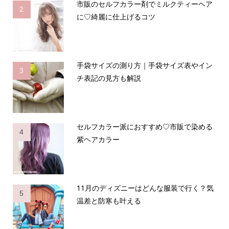
市販のセルフカラー剤でミルクティーヘア
2
に♡綺麗に仕上げるコツ
手袋サイズの測り方｜手袋サイズ表やイン
3
チ表記の見方も解説
セルフカラー派におすすめ♡市販で染める
4
紫ヘアカラー
11月のディズニーはどんな服装で行く？気
5
温差と防寒も叶える