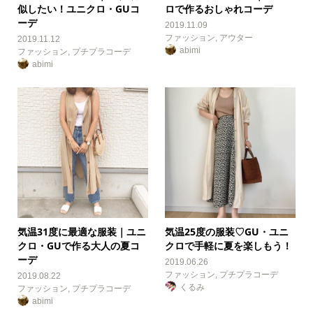
似したい！ユニクロ・GUコ
ロで作るおしゃれコーデ
ーデ
2019.11.09
ファッション
,
アウター
2019.11.12
abimi
ファッション
,
プチプラコーデ
abimi
気温31度に最適な服装｜ユニ
気温25度の服装♡GU・ユニ
クロ・GUで作る大人の夏コ
クロで手軽に夏を楽しもう！
ーデ
2019.06.26
ファッション
,
プチプラコーデ
2019.08.22
くるみ
ファッション
,
プチプラコーデ
abimi