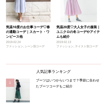
気温10度のお仕事コーデ♡春
気温20度♡大人女子の服装｜
の通勤コーデ｜スカート・ワ
ユニクロの冬コーデやアイテ
ンピース他
ムも紹介
2019.02.24
2019.02.13
ファッション
,
シーン別コーデ
ファッション
,
テイスト別コーデ
人気記事ランキング
ブーツはいつからいつまで？季節に合わせ
1
たブーツコーデもご紹介