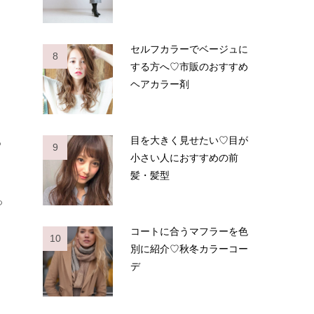
セルフカラーでベージュに
8
する方へ♡市販のおすすめ
ヘアカラー剤
目を大きく見せたい♡目が
っ
9
小さい人におすすめの前
髪・髪型
っ
コートに合うマフラーを色
10
別に紹介♡秋冬カラーコー
デ