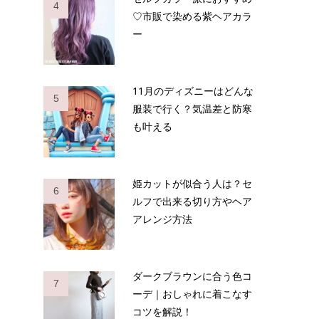
4
♡市販で染める紫ヘアカラ
ー
11月のディズニーはどんな
5
服装で行く？気温差と防寒
も叶える
姫カットが似合う人は？セ
6
ルフで出来る切り方やヘア
アレンジ方法
ダークブラウンに合う色コ
7
ーデ｜おしゃれに着こなす
コツを解説！