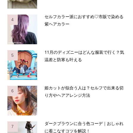
セルフカラー派におすすめ♡市販で染める
4
紫ヘアカラー
11月のディズニーはどんな服装で行く？気
5
温差と防寒も叶える
姫カットが似合う人は？セルフで出来る切
6
り方やヘアアレンジ方法
ダークブラウンに合う色コーデ｜おしゃれ
7
に着こなすコツを解説！