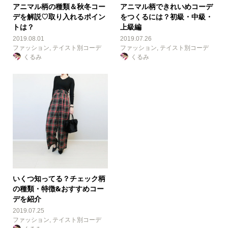
アニマル柄の種類＆秋冬コー
アニマル柄できれいめコーデ
デを解説♡取り入れるポイン
をつくるには？初級・中級・
トは？
上級編
2019.08.01
2019.07.26
ファッション
,
テイスト別コーデ
ファッション
,
テイスト別コーデ
くるみ
くるみ
いくつ知ってる？チェック柄
の種類・特徴&おすすめコー
デを紹介
2019.07.25
ファッション
,
テイスト別コーデ