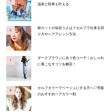
5
温差と防寒も叶える
姫カットが似合う人は？セルフで出来る切
6
り方やヘアアレンジ方法
ダークブラウンに合う色コーデ｜おしゃれ
7
に着こなすコツを解説！
セルフカラーでベージュにする方へ♡市販
8
のおすすめヘアカラー剤