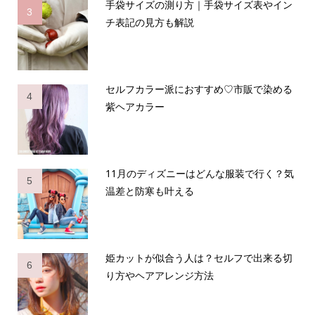
手袋サイズの測り方｜手袋サイズ表やイン
3
チ表記の見方も解説
セルフカラー派におすすめ♡市販で染める
4
紫ヘアカラー
11月のディズニーはどんな服装で行く？気
5
温差と防寒も叶える
姫カットが似合う人は？セルフで出来る切
6
り方やヘアアレンジ方法