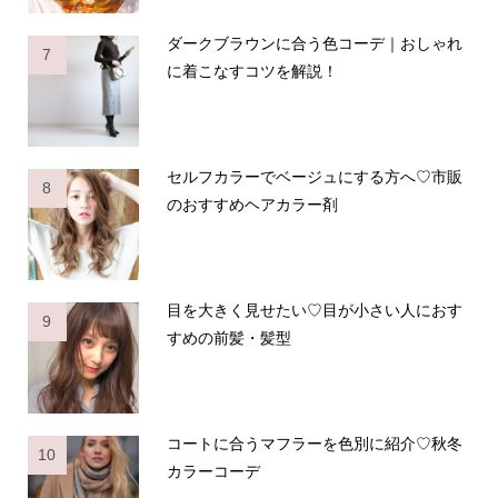
ダークブラウンに合う色コーデ｜おしゃれ
7
に着こなすコツを解説！
セルフカラーでベージュにする方へ♡市販
8
のおすすめヘアカラー剤
目を大きく見せたい♡目が小さい人におす
9
すめの前髪・髪型
コートに合うマフラーを色別に紹介♡秋冬
10
カラーコーデ